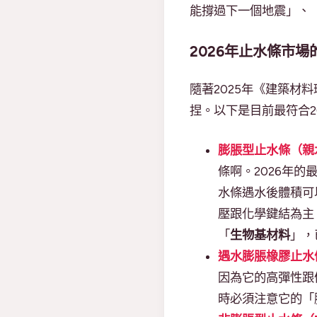
能撐過下一個地震」、
2026年止水條市
隨著2025年《建築
捏。以下是目前最符合2
膨脹型止水條（親
條啊。2026年
水條遇水後體積可
壓跟化學鍵結為主
「
生物基材料
」，
遇水膨脹橡膠止水
因為它的高彈性跟
時必須注意它的「