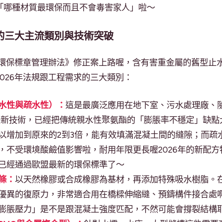
「哪種材質最環保而且不會毒害家人」啦～
場的三大主流類別與技術突破
材料環保標章管理辦法》修正案上路喔，含有害重金屬的舊型止
026年法規跟工程需求的三大類別：
水性與疏水性）：
這是最廣泛應用在地下室、污水處理廠、
的最新技術，已經把傳統親水性聚氨酯的「膨脹率不穩定」缺
以增加到原來的2到3倍，能有效填滿混凝土間的縫隙；而疏
，不受環境酸鹼值影響啦，耐用年限更長喔2026年的新配
已經通過歐盟最新的環保標準了～
條：
以天然橡膠或合成橡膠為基材，再添加特殊吸水樹脂。在
優異的復原力，非常適合用在橋樑伸縮縫、預鑄構件接合處
膨脹壓力」是不是跟混凝土強度匹配，不然可能會撐裂結構