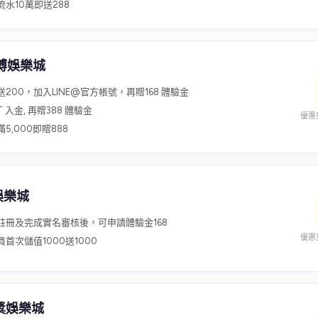
流水10萬即送288
博娛樂城
送200，加入LINE@官方帳號，再贈168 體驗金
T 入金, 再贈388 體驗金
優惠更
5,000即贈888
娛樂城
註冊及完成實名審核後，可申請體驗金168
優惠更
員首次儲值1000送1000
獎娛樂城