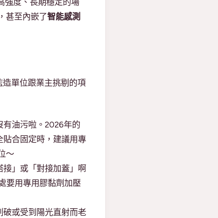
高強度、長期穩定的場
，甚至內嵌了
智能感測
監造單位跟業主挑剔的項
有油污啦。2026年的
全貼合固定時，建議用專
位～
搭接」或「對接加蓋」啊
接處要用專用膠黏劑加壓
刺破或受到陽光直射而老