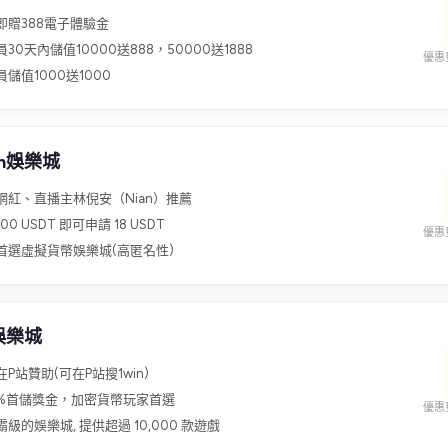
即贈388電子體驗金
30天內儲值10000送888，50000送1888
優惠更
儲值1000送1000
un娛樂城
網紅、直播主林倪安（Nian）推薦
00 USDT 即可申請 18 USDT
優惠更
首選虛擬貨幣娛樂城(高匿名性)
n娛樂城
P站贊助(可在P站搜1win)
0%首儲獎金，加密貨幣玩家首選
優惠更
級的娛樂城, 提供超過 10,000 款遊戲