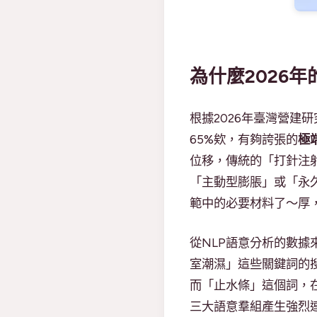
為什麼2026
根據2026年臺灣營建
65%欸，有夠誇張的
極
位移，傳統的「打針注
「主動型膨脹」或「永
範中的必要材料了～厚
從NLP語意分析的數據
室潮濕」這些關鍵詞的
而「止水條」這個詞，
三大語意羣組產生強烈