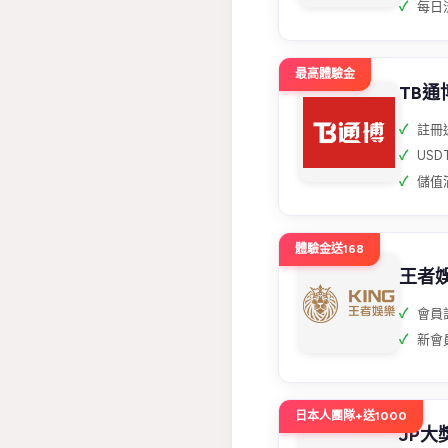
每日
最高體驗金
TB通
註冊
USD
儲值滿
體驗金送168
王者
會員
新會
日本人團隊+送1000
JP大