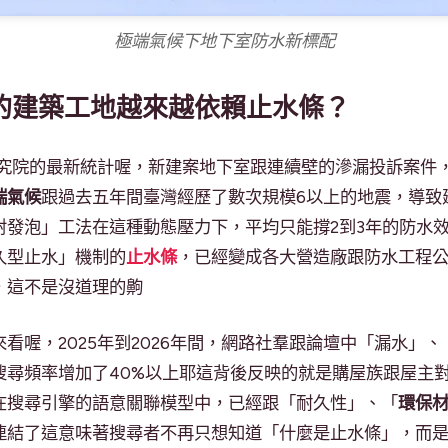
極端氣候下地下室防水新標配
年的建築工地越來越依賴止水條？
研究院的最新統計喔，新建案地下室跟連續壁的滲漏投訴案件，
端氣候
跟過去五年間臺灣經歷了數次規模6以上的地震，導致
射發泡」工法在這種動態壓力下，平均只能撐2到3年的防水
久型止水」機制的
止水條
，已經變成各大營造廠跟防水工程公
，這不是沒道理的齁
來看喔，2025年到2026年間，網路社羣跟論壇中「漏水」、
搜尋頻率增加了40%以上耶這背後反映的就是購屋族跟屋主對
在搜尋引擎的語意關聯模型中，已經跟「耐久性」、「
環保
連結了這意味著搜尋者不再只想知道「什麼是止水條」，而