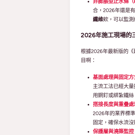
非膨脹型止水條（
合，2026年還
纖維
欸，可以監測
2026年施工現場
根據2026年最新版
目啊：
基面處理與固定方
主流工法已經大量
用鋼釘或綁紮鐵絲
搭接長度與重疊處
2026年的業界
固定，確保水流沒
保護層與澆築監控