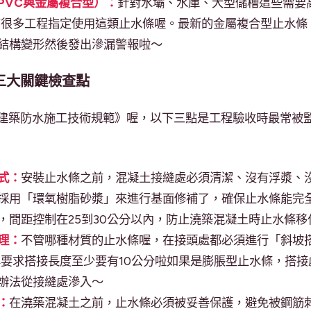
PVC與金屬複合型）：
針對水壩、水庫、大型儲槽這些需要
是有很多工程指定使用這類止水條喔。最新的金屬複合型止水條
結構變形然後發出滲漏警報啦～
的三大關鍵檢查點
的《建築防水施工技術規範》喔，以下三點是工程驗收時最常被
式：
安裝止水條之前，混凝土接縫處必須清潔、沒有浮漿、沒
採用「環氧樹脂砂漿」來進行基面修補了，確保止水條能完
，間距控制在25到30公分以內，防止澆築混凝土時止水條移
理：
不管哪種材質的止水條喔，在接頭處都必須進行「斜坡
標準要求搭接長度至少要有10公分啦如果是膨脹型止水條，搭
辦法從接縫處滲入～
：
在澆築混凝土之前，止水條必須被妥善保護，避免被鋼筋