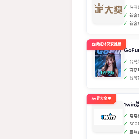
註冊
新會員
新會員
台網紅林倪安推薦
GoF
台灣
首存1
台灣
Av界大金主
1wi
常常在
50
巨無霸