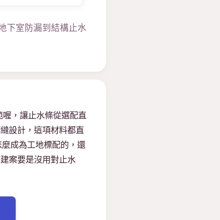
、地下室防漏到結構止水
範喔，讓止水條從選配直
縮縫設計，這項材料都直
怎麼成為工地標配的，還
在建案要是沒用對止水