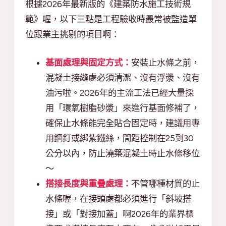
根據2026年最新版的《建築防水施工技術規
範》喔，以下三點是工程驗收時最常被監造單
位跟業主挑剔的項目啊：
基面處理與固定方式：
安裝止水條之前，
混凝土接縫處必須清潔、沒有浮漿、沒有
油污啦。2026年的主流工法已經大量採
用「環氧樹脂砂漿」來進行基面修補了，
確保止水條能完全貼合固定時，建議用專
用鋼釘或綁紮鐵絲，間距控制在25到30
公分以內，防止澆築混凝土時止水條移位
～
搭接長度與重疊處理：
不管哪種材質的止
水條喔，在接頭處都必須進行「斜坡搭
接」或「對接加蓋」啊2026年的業界標