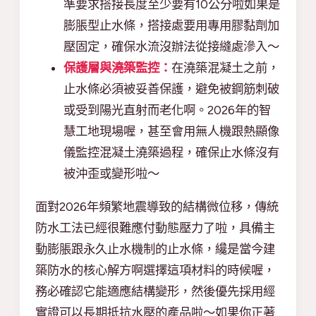
準要求搭接長度至少要有10公分啦如果是
膨脹型止水條，搭接處要用專用膠黏劑加
壓固定，確保水流沒辦法從接縫處滲入～
保護層與澆築監控：
在澆築混凝土之前，
止水條必須被妥善保護，避免被鋼筋刺破
或受到陽光直射而老化啊。2026年的智
慧工地現場喔，甚至會用無人機跟熱顯像
儀監控混凝土澆築過程，確保止水條沒有
被沖歪或變形啦～
面對2026年頻繁地震導致的結構微位移，傳統
防水工法已經很難應付動態壓力了啦，具備主
動膨脹跟永久止水機制的止水條，纔是當今建
築防水的核心解方啊選擇這項材料的時候喔，
務必確認它能適應結構變形，然後優先採用經
實證可以長期抵抗水壓的產品啦～如果你正著