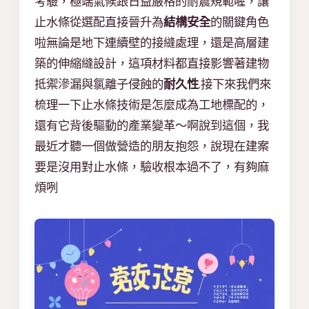
考驗，極端氣候跟日益嚴格的耐震規範喔，讓
止水條從選配直接晉升為
結構安全
的關鍵角色
啦無論是地下連續壁的接縫處理，還是高層建
築的伸縮縫設計，這項材料都直接影響著建物
抵禦滲漏與氯離子侵蝕的
耐久性
.接下來我們來
梳理一下止水條技術是怎麼成為工地標配的，
還有它背後驅動的產業變革～啊說到這個，我
最近才聽一個做營造的朋友抱怨，說現在建案
要是沒用對止水條，驗收根本過不了，有夠麻
煩咧