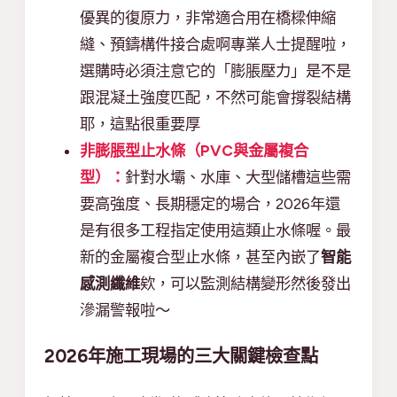
優異的復原力，非常適合用在橋樑伸縮
縫、預鑄構件接合處啊專業人士提醒啦，
選購時必須注意它的「膨脹壓力」是不是
跟混凝土強度匹配，不然可能會撐裂結構
耶，這點很重要厚
非膨脹型止水條（PVC與金屬複合
型）：
針對水壩、水庫、大型儲槽這些需
要高強度、長期穩定的場合，2026年還
是有很多工程指定使用這類止水條喔。最
新的金屬複合型止水條，甚至內嵌了
智能
感測纖維
欸，可以監測結構變形然後發出
滲漏警報啦～
2026年施工現場的三大關鍵檢查點