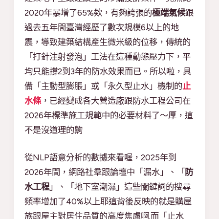
2020年暴增了65%欸，有夠誇張的
極端氣候
跟
過去五年間臺灣經歷了數次規模6以上的地
震，導致建築結構產生微米級的位移，傳統的
「打針注射發泡」工法在這種動態壓力下，平
均只能撐2到3年的防水效果而已。所以啦，具
備「主動型膨脹」或「永久型止水」機制的
止
水條
，已經變成各大營造廠跟防水工程公司在
2026年標準施工規範中的必要材料了～厚，這
不是沒道理的齁
從NLP語意分析的數據來看喔，2025年到
2026年間，網路社羣跟論壇中「漏水」、「
防
水工程
」、「地下室潮濕」這些關鍵詞的搜尋
頻率增加了40%以上耶這背後反映的就是購屋
族跟屋主對居住品質的高度焦慮啊.而「止水